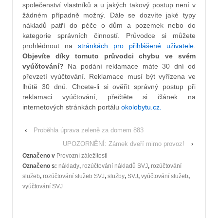
společenství vlastníků a u jakých takový postup není v
žádném případně možný. Dále se dozvíte jaké typy
nákladů patří do péče o dům a pozemek nebo do
kategorie správních činností. Průvodce si můžete
prohlédnout na
stránkách pro přihlášené uživatele
.
Objevíte díky tomuto průvodci chybu ve svém
vyúčtování?
Na podání reklamace máte 30 dní od
převzetí vyúčtování. Reklamace musí být vyřízena ve
lhůtě 30 dnů. Chcete-li si ověřit správný postup při
reklamaci vyúčtování, přečtěte si článek na
internetových stránkách portálu
okolobytu.cz.
‹
Proběhla úprava zeleně za domem 883
UPOZORNĚNÍ: Zámek dveří mimo provoz!
›
Označeno v
Provozní záležitosti
Označeno s:
náklady
,
rozúčtování nákladů SVJ
,
rozúčtování
služeb
,
rozúčtování služeb SVJ
,
služby
,
SVJ
,
vyúčtování služeb
,
vyúčtování SVJ