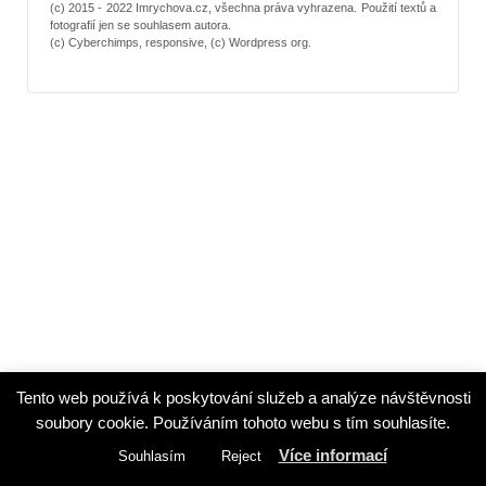
(c) 2015 - 2022 Imrychova.cz, všechna práva vyhrazena. Použití textů a
fotografií jen se souhlasem autora.
(c) Cyberchimps, responsive, (c) Wordpress org.
Tento web používá k poskytování služeb a analýze návštěvnosti
soubory cookie. Používáním tohoto webu s tím souhlasíte.
Více informací
Souhlasím
Reject