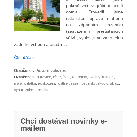
pokračovali v péči o okolí
domu. Provedli jsme
estetickou úpravu mahonu
na západním pozemku
(zastřižením přerůstajících
větví), vypleli jsme záhonek u
…
zadního vchodu a osadili
Číst dále ›
Označeno v
Provozní záležitosti
Označeno s:
borovice
,
cínie
,
člen
,
kopretiny
,
květiny
,
mahon
,
máta
,
ostálka
,
poškození
,
rostliny
,
sazenice
,
šišky
,
škodič
,
skruž
,
výbor
,
záhon
,
zemina
Chci dostávat novinky e-
mailem