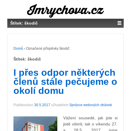
Štítek:
škodič
Domů
›
Označené příspěvky škodič
Štítek:
škodič
I přes odpor některých
členů stále pečujeme o
okolí domu
Publikováno
30.5.2017
uživatelem
Správce webových stránek
Vážení sousedé, jak jste si
jistě všimli, tak o víkendu 27.
a 28.5. 2017 jsme