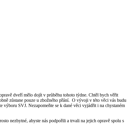
pravě dveří mělo dojít v průběhu tohoto týdne. Chtěl bych věřit
dobně zůstane pouze u zbožného přání. O vývoji v této věci vás budu
šte výboru SVJ. Nezapomeňte se k dané věci vyjádřit i na chystaném
sto nezbytné, abyste nás podpořili a trvali na jejich opravě spolu s