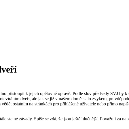
veří
no přistoupit k jejich opětovné opravě. Podle slov předsedy SVJ by k o
 otevíráním dveří, ale jak se již v našem domě stalo zvykem, pravděpo
m vědět ostatním na stránkách pro přihlášené uživatele nebo přímo napi
 stejné závady. Spíše se zdá, že jsou ještě hlučnější. Považuji za napro