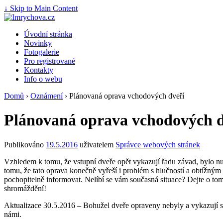
↓ Skip to Main Content
Úvodní stránka
Novinky
Fotogalerie
Pro registrované
Kontakty
Info o webu
Domů
›
Oznámení
›
Plánovaná oprava vchodových dveří
Plánovaná oprava vchodových d
Publikováno
19.5.2016
uživatelem
Správce webových stránek
Vzhledem k tomu, že vstupní dveře opět vykazují řadu závad, bylo nut
tomu, že tato oprava konečně vyřeší i problém s hlučností a obtížným
pochopitelně informovat. Nelíbí se vám současná situace? Dejte o to
shromáždění!
Aktualizace 30.5.2016 – Bohužel dveře opraveny nebyly a vykazují stále
námi.