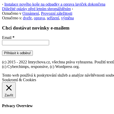
‹
Instalace nového koše na odpadky a oprava laviček dokončena
Důležité otázky před letním shromážděním
›
Označeno v
Oznámení
,
Provozní záležitosti
Označeno s:
dveře
,
oprava
,
seřízení
,
výměna
Chci dostávat novinky e-mailem
Email
*
(c) 2015 - 2022 Imrychova.cz, všechna práva vyhrazena. Použití textů 
(c) Cyberchimps, responsive, (c) Wordpress org.
Tento web používá k poskytování služeb a analýze návštěvnosti soubo
Soukromí & Cookies
Zavřít
Privacy Overview