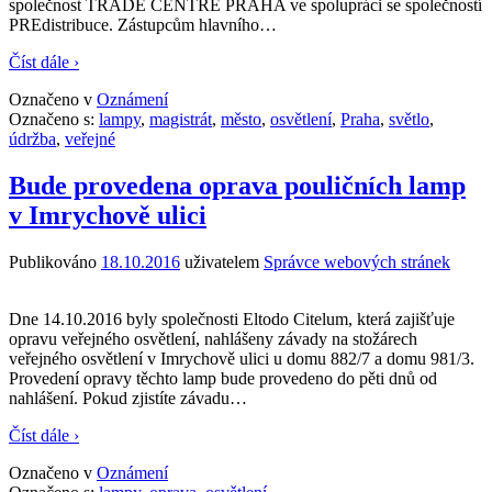
společnost TRADE CENTRE PRAHA ve spolupráci se společností
PREdistribuce. Zástupcům hlavního
…
Číst dále ›
Označeno v
Oznámení
Označeno s:
lampy
,
magistrát
,
město
,
osvětlení
,
Praha
,
světlo
,
údržba
,
veřejné
Bude provedena oprava pouličních lamp
v Imrychově ulici
Publikováno
18.10.2016
uživatelem
Správce webových stránek
Dne 14.10.2016 byly společnosti Eltodo Citelum, která zajišťuje
opravu veřejného osvětlení, nahlášeny závady na stožárech
veřejného osvětlení v Imrychově ulici u domu 882/7 a domu 981/3.
Provedení opravy těchto lamp bude provedeno do pěti dnů od
nahlášení. Pokud zjistíte závadu
…
Číst dále ›
Označeno v
Oznámení