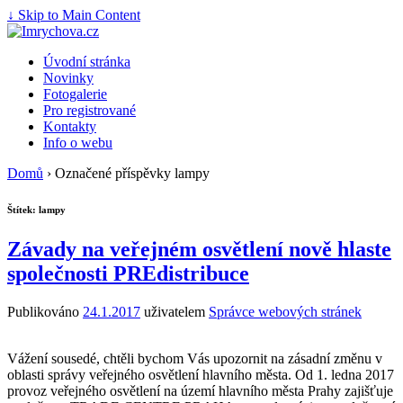
↓ Skip to Main Content
Úvodní stránka
Novinky
Fotogalerie
Pro registrované
Kontakty
Info o webu
Domů
›
Označené příspěvky lampy
Štítek:
lampy
Závady na veřejném osvětlení nově hlaste
společnosti PREdistribuce
Publikováno
24.1.2017
uživatelem
Správce webových stránek
Vážení sousedé, chtěli bychom Vás upozornit na zásadní změnu v
oblasti správy veřejného osvětlení hlavního města. Od 1. ledna 2017
provoz veřejného osvětlení na území hlavního města Prahy zajišťuje