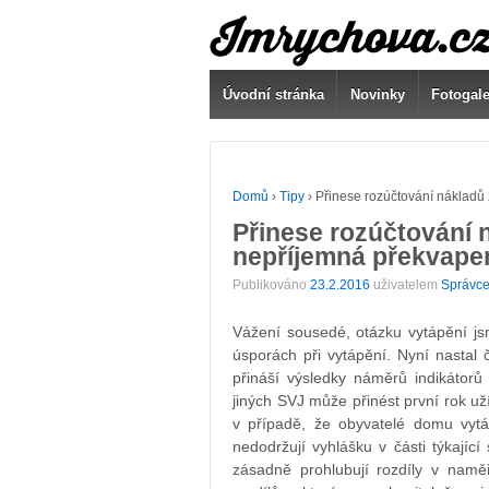
Úvodní stránka
Novinky
Fotogale
Domů
›
Tipy
›
Přinese rozúčtování nákladů
Přinese rozúčtování 
nepříjemná překvape
Publikováno
23.2.2016
uživatelem
Správce
Vážení sousedé, otázku vytápění js
úsporách při vytápění. Nyní nastal
přináší výsledky náměrů indikátorů
jiných SVJ může přinést první rok u
v případě, že obyvatelé domu vytá
nedodržují vyhlášku v části týkající
zásadně prohlubují rozdíly v nam