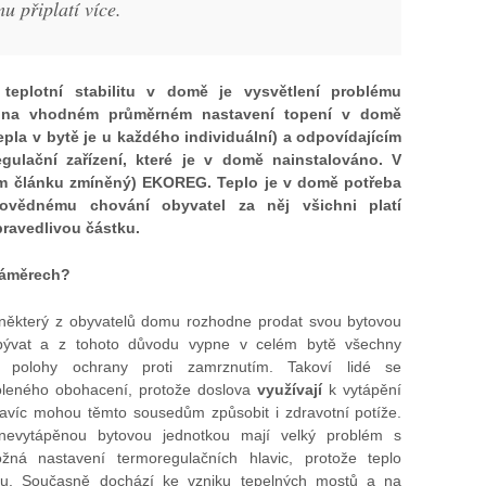
u připlatí více.
 teplotní stabilitu v domě je vysvětlení problému
 na vhodném průměrném nastavení topení v domě
tepla v bytě je u každého individuální) a odpovídajícím
egulační zařízení, které je v domě nainstalováno. V
ím článku zmíněný) EKOREG. Teplo je v domě potřeba
dpovědnému chování obyvatel za něj všichni platí
pravedlivou částku.
náměrech?
 některý z obyvatelů domu rozhodne prodat svou bytovou
obývat a z tohoto důvodu vypne v celém bytě všechny
o polohy ochrany proti zamrznutím. Takoví lidé se
oleného obohacení, protože doslova
využívají
k vytápění
avíc mohou těmto sousedům způsobit i zdravotní potíže.
 nevytápěnou bytovou jednotkou mají velký problém s
ná nastavení termoregulačních hlavic, protože teplo
tu. Současně dochází ke vzniku tepelných mostů a na