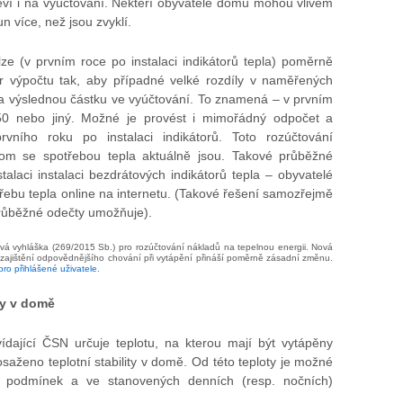
jeví i na vyúčtování. Někteří obyvatelé domu mohou vlivem
un více, než jsou zvyklí.
ze (v prvním roce po instalaci indikátorů tepla) poměrně
r výpočtu tak, aby případné velké rozdíly v naměřených
na výslednou částku ve vyúčtování. To znamená – v prvním
:50 nebo jiný. Možné je provést i mimořádný odpočet a
prvního roku po instalaci indikátorů. Toto rozúčtování
om se spotřebou tepla aktuálně jsou. Takové průběžné
stalaci instalaci bezdrátových indikátorů tepla – obyvatelé
řebu tepla online na internetu. (Takové řešení samozřejmě
průběžné odečty umožňuje).
nová vyhláška (269/2015 Sb.) pro rozúčtování nákladů na tepelnou energii. Nová
a zajištění odpovědnějšího chování při vytápění přináší poměrně zásadní změnu.
pro přihlášené uživatele.
ity v domě
ídající ČSN určuje teplotu, na kterou mají být vytápěny
saženo teplotní stability v domě. Od této teploty je možné
h podmínek a ve stanovených denních (resp. nočních)