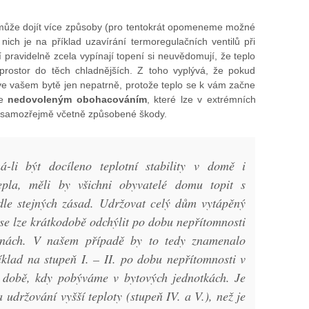
ě může dojít více způsoby (pro tentokrát opomeneme možné
ich je na příklad uzavírání termoregulačních ventilů při
 pravidelně zcela vypínají topení si neuvědomují, že teplo
prostor do těch chladnějších. Z toho vyplývá, že pokud
 ve vašem bytě jen nepatrně, protože teplo se k vám začne
je
nedovoleným obohacováním
, které lze v extrémních
– samozřejmě včetně způsobené škody.
li být docíleno teplotní stability v domě i
tepla, měli by všichni obyvatelé domu topit s
e stejných zásad. Udržovat celý dům vytápěný
 se lze krátkodobě odchýlit po dobu nepřítomnosti
inách. V našem případě by to tedy znamenalo
íklad na stupeň I. – II. po dobu nepřítomnosti v
v době, kdy pobýváme v bytových jednotkách. Je
a udržování vyšší teploty (stupeň IV. a V.), než je