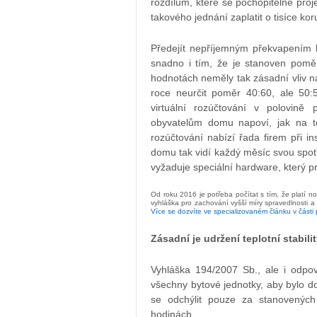
rozdílům, které se pochopitelně pro
takového jednání zaplatit o tisíce kor
Předejít nepříjemným překvapením l
snadno i tím, že je stanoven pomě
hodnotách neměly tak zásadní vliv 
roce neurčit poměr 40:60, ale 50
virtuální rozúčtování v polovině 
obyvatelům domu napoví, jak na t
rozúčtování nabízí řada firem při in
domu tak vidí každý měsíc svou spot
vyžaduje speciální hardware, který 
Od roku 2016 je potřeba počítat s tím, že platí 
vyhláška pro zachování vyšší míry spravedlnosti 
Více se dozvíte ve specializovaném článku v části 
Zásadní je udržení teplotní stabil
Vyhláška 194/2007 Sb., ale i odpov
všechny bytové jednotky, aby bylo do
se odchýlit pouze za stanovenýc
hodinách.