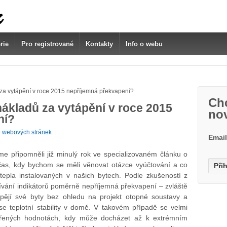
rie
Pro registrované
Kontakty
Info o webu
 za vytápění v roce 2015 nepříjemná překvapení?
Chc
nákladů za vytápění v roce 2015
no
ní?
 webových stránek
Emai
me připomněli již minulý rok ve specializovaném článku o
 čas, kdy bychom se měli věnovat otázce vyúčtování a co
 tepla instalovaných v našich bytech. Podle zkušeností z
žívání indikátorů poměrně nepříjemná překvapení – zvláště
pějí své byty bez ohledu na projekt otopné soustavy a
 se teplotní stability v domě. V takovém případě se velmi
ěřených hodnotách, kdy může docházet až k extrémním