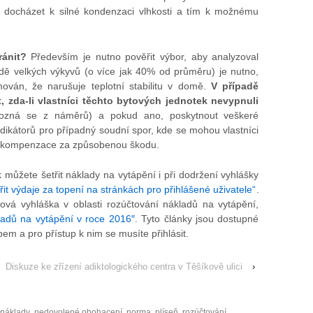
e docházet k silné kondenzaci vlhkosti a tím k možnému
ránit?
Především je nutno pověřit výbor, aby analyzoval
adě velkých výkyvů (o více jak 40% od průměru) je nutno,
mován, že narušuje teplotní stabilitu v domě.
V případě
, zda-li vlastníci těchto bytových jednotek nevypnuli
zná se z náměrů) a pokud ano, poskytnout veškeré
ikátorů pro případný soudní spor, kde se mohou vlastníci
t kompenzace za způsobenou škodu.
k můžete šetřit náklady na vytápění i při dodržení vyhlášky
třit výdaje za topení na stránkách pro přihlášené uživatele“
.
ová vyhláška v oblasti rozúčtování nákladů na vytápění,
adů na vytápění v roce 2016″
. Tyto články jsou dostupné
m a pro přístup k nim se musíte přihlásit.
Diskuze ke zřízení adiktologického centra v Těšíkově ulici
›
náklady
,
nedovolené obohacení
,
norma
,
plíseň
,
rozúčtování
,