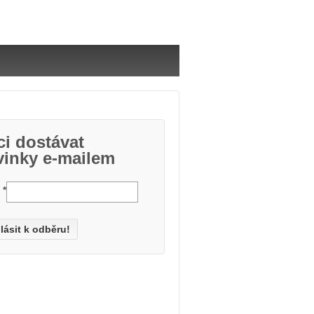
i dostávat
vinky e-mailem
l
*