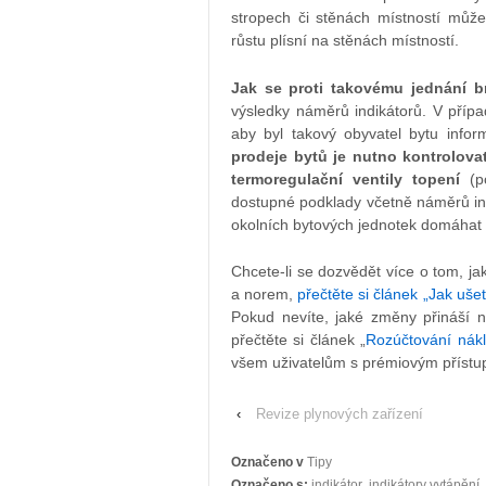
stropech či stěnách místností můž
růstu plísní na stěnách místností.
Jak se proti takovému jednání b
výsledky náměrů indikátorů. V příp
aby byl takový obyvatel bytu infor
prodeje bytů je nutno kontrolovat
termoregulační ventily topení
(po
dostupné podklady včetně náměrů ind
okolních bytových jednotek domáha
Chcete-li se dozvědět více o tom, ja
a norem,
přečtěte si článek „Jak uše
Pokud nevíte, jaké změny přináší n
přečtěte si článek „
Rozúčtování nákl
všem uživatelům s prémiovým přístupe
‹
Revize plynových zařízení
Označeno v
Tipy
Označeno s:
indikátor
,
indikátory vytápění
,