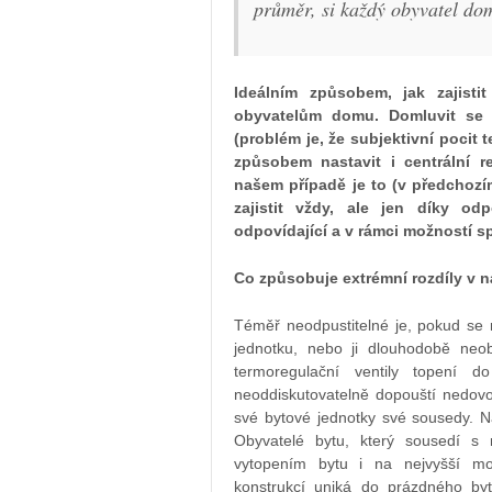
průměr, si každý obyvatel dom
Ideálním způsobem, jak zajistit
obyvatelům domu. Domluvit se
(problém je, že subjektivní pocit 
způsobem nastavit i centrální r
našem případě je to (v předchoz
zajistit vždy, ale jen díky o
odpovídající a v rámci možností s
Co způsobuje extrémní rozdíly v 
Téměř neodpustitelné je, pokud se
jednotku, nebo ji dlouhodobě ne
termoregulační ventily topení d
neoddiskutovatelně dopouští nedov
své bytové jednotky své sousedy. N
Obyvatelé bytu, který sousedí s
vytopením bytu i na nejvyšší mož
konstrukcí uniká do prázdného by