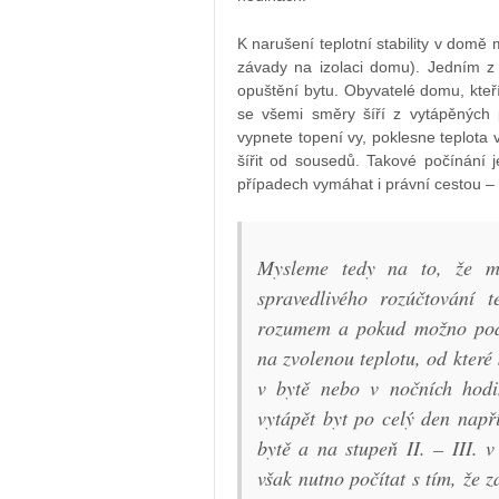
K narušení teplotní stability v dom
závady na izolaci domu). Jedním z n
opuštění bytu. Obyvatelé domu, kteří
se všemi směry šíří z vytápěných 
vypnete topení vy, poklesne teplota
šířit od sousedů. Takové počínání 
případech vymáhat i právní cestou 
Mysleme tedy na to, že má-
spravedlivého rozúčtování 
rozumem a pokud možno podl
na zvolenou teplotu, od které
v bytě nebo v nočních hod
vytápět byt po celý den např
bytě a na stupeň II. – III. 
však nutno počítat s tím, že z