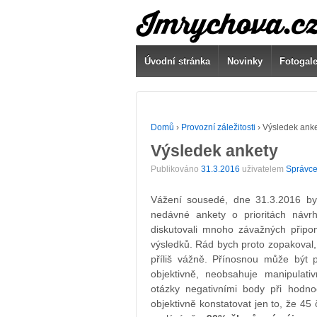
Úvodní stránka
Novinky
Fotogale
Domů
›
Provozní záležitosti
›
Výsledek ank
Výsledek ankety
Publikováno
31.3.2016
uživatelem
Správce
Vážení sousedé, dne 31.3.2016 b
nedávné ankety o prioritách návr
diskutovali mnoho závažných připo
výsledků. Rád bych proto zopakoval, 
příliš vážně. Přínosnou může být 
objektivně, neobsahuje manipulat
otázky negativními body při hodn
objektivně konstatovat jen to, že 45