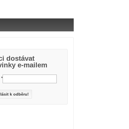
i dostávat
vinky e-mailem
l
*