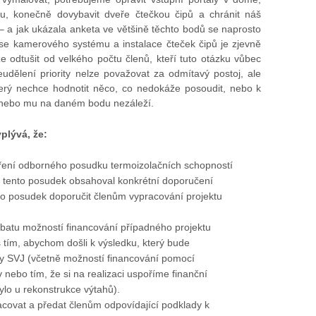
mu, konečně dovybavit dveře čtečkou čipů a chránit náš
– a jak ukázala anketa ve většině těchto bodů se naprosto
se kamerového systému a instalace čteček čipů je zjevně
ze odtušit od velkého počtu členů, kteří tuto otázku vůbec
eudělení priority nelze považovat za odmítavý postoj, ale
který nechce hodnotit něco, co nedokáže posoudit, nebo k
 nebo mu na daném bodu nezáleží.
plývá, že:
oření odborného posudku termoizolačních schopností
by tento posudek obsahoval konkrétní doporučení
to posudek doporučit členům vypracování projektu
ebatu možností financování případného projektu
 tím, abychom došli k výsledku, který bude
ny SVJ (včetně možností financování pomocí
 nebo tím, že si na realizaci uspoříme finanční
ylo u rekonstrukce výtahů).
covat a předat členům odpovídající podklady k