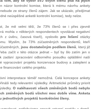
a tom, aby se výbor SVJ svých členů ptal na jejich
en názor kontrolní komise, která k mému návrhu ankety
 nebude ze strany členů zájem. Jak se ukázalo, předjímat
edné neúspěšné anketě kontrolní komise), tedy nelze.
st, že mě velmi těší, že 73% členů se i přes zjevně
erá mohla v některých respondentech vyvolávat negativní
h z úvěru, časová tíseň), vyslovilo
pro řešení
otázky
omu. Myslím, že 73% zúčastněných respondentů, kteří
účastněných,
jsou dostatečným podílem členů
, který již
řeba začít v této otázce jednat – byť by šlo zatím jen o
o k zadání zpracování odborného posudku opláštění naší
é vypracování projektu konzervace budovy a zateplení a
e financování celého projektu.
tivní interpretace téměř nemožná. Celá koncepce ankety
ináší tedy relevantní výsledky. Aritmetické průměry priorit
ýsledky.
O naléhavosti všech zmíněných bodů nebylo
šech zmíněných bodů všichni moc dobře víme. Anketa
 jednotlivých projektů konkrétními členy.
vymalovat, potřebujeme opravit vstupní portály v domě,