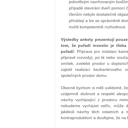
jednotlivým navrhovaným bodům. 
případě otevírání dveří pomocí 
členům nebylo dostatečně objasn
přinášejí a lze se oprávněně do
mohli kompetentně rozhodnout.
Výsledky ankety prezentují pouz
tom, že pořadí investic je třeba
pořadí:
Příprava pro instalaci kam
připravit rozvody), po té nebo souč
omítek, zvelebit prostor u dopisníc
zajistit realizaci bezbariérové
společných prostor domu.
Obecně bychom si měli uvědomit, že j
vzájemně slušnost a respekt ales
návrhy vycházející z prostoru mim
nebudeme vycházet vstříc, může doj
jakékoli návrhy těch ostatních a
kontraproduktivní a doufejme, že na