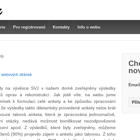
rie
Pro registrované
Kontakty
Info o webu
ety
Chc
no
 webových stránek
Emai
yly na vývěsce SVJ v našem domě zveřejněny výsledky
hů oprav a rekonstrukcí. Jak jistě víte, na webu jsme
mínek k formulaci celé ankety a ke způsobu zpracování
že výsledky takto diletantsky provedené ankety nelze brát
pouze taková anketa, která je zpracována jednoznačně,
ivní otázky, nedává možnost bonifikovat nezodpovězené
ocení apod. Z výsledků, které byly zveřejněny, můžeme
 členů (90%) projevilo zájem o anketu jako takovou. Z toho