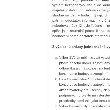
vytvořit bezbariérový vstup do do
majetek instalací dohledové kamery 
shodneme. Jen v bodech týkajících 
patrný nedostatek informací, který l
nebodovali. Jak již bylo řečeno – n
spíše jako neutrální postoj člena, 
hodnocení nemá dostatek informací
Z výsledků ankety jednoznačně vy
Výbor SVJ by měl iniciovat vytv
pláště našeho domu, zajistit, a
odborníka a v návaznosti na ten
konzervace budovy a zateplení.
Dále by měl výbor SVJ otevřít d
konzervace budovy a zateplení s
akceptovatelný pro všechny čle
podpůrných projektů ministerstev
prostředky sami tak, jako tomu b
Výbor by měl vždy dokonale zpra