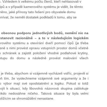
Vzhledem k velkému počtu členů, kteří nehlasovali v
čipů a v případě kamerového systému je vidět, že těmto
ěno, jaké přínosy tato řešení pro obyvatele domu
mnívat, že neměli dostatek podkladů k tomu, aby se
e obecnou podporu jednotlivých bodů, nemění nic na
 stanovit racionálně – a to v následujícím logickém
erového systému a otevírání dveří pomocí čipů (je třeba
asně s nimi provést opravu vstupních prostor domů včetně
h schránek a zajistit položení vhodné podlahové krytiny,
ho vstupu do domu a následně provést malování všech
e třeba, abychom si vzájemně vycházeli vstříc, projevili si
poň tím, že vyslechneme vzájemně své argumenty a že i
o výbor mají své opodstatnění a logiku. Pokud si totiž
ít k situaci, kdy libovolná názorová skupina zablokuje
 nikdo nedosáhne ničeho. Taková situace by byla velmi
 blížícím se shromáždění nenastane.