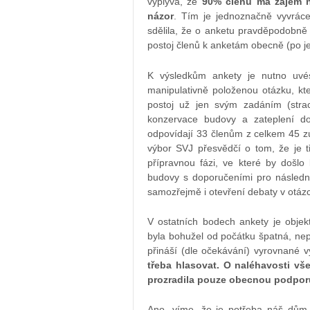
vyplývá, že
90% členů má zájem n
názor
. Tím je jednoznačně vyvrác
sdělila, že o anketu pravděpodobně
postoj členů k anketám obecně (po j
K výsledkům ankety je nutno uvé
manipulativně položenou otázku, kt
postoj už jen svým zadáním (strac
konzervace budovy a zateplení d
odpovídají 33 členům z celkem 45 z
výbor SVJ přesvědčí o tom, že je t
přípravnou fázi, ve které by došl
budovy s doporučeními pro následn
samozřejmě i otevření debaty v otázc
V ostatních bodech ankety je objek
byla bohužel od počátku špatná, nepř
přináší (dle očekávání) vyrovnané v
třeba hlasovat. O naléhavosti v
prozradila pouze obecnou podporu
Ano, víme, že je potřeba náš dům 