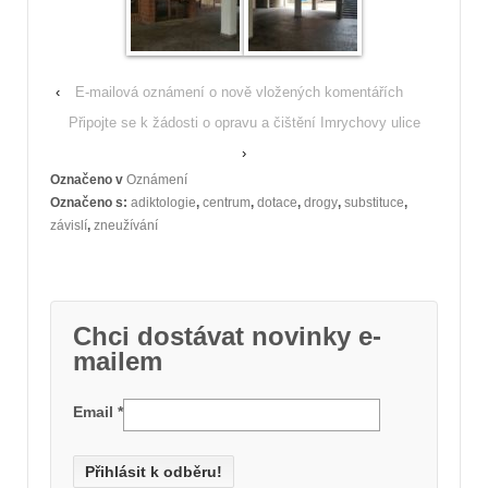
‹
E-mailová oznámení o nově vložených komentářích
Připojte se k žádosti o opravu a čištění Imrychovy ulice
›
Označeno v
Oznámení
Označeno s:
adiktologie
,
centrum
,
dotace
,
drogy
,
substituce
,
závislí
,
zneužívání
Chci dostávat novinky e-
mailem
Email
*