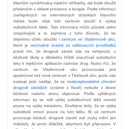
klientům vyměňovány injekční stříkačky, ale bude sloužit
především v oblasti prevence a terapie. Podle informací
zveřejněných na internetových stránkách hlavního
města bude však toto centrum sloužit k výdeji
substitučních látek. Tato informace může působit velmi
znepokojivě a to zejména z toho důvodu, že ke
stejnému účelu sloužilo i
centrum ve Vladimírově ulici
,
které je
nechvalně známé ze sdělovacích prostředků
právě tím, že drogově závislí zde na veřejnosti, v
blízkosti školy a dětského hřiště zneužívali substituční
léky k injekčním aplikacím namísto drog. Nutno říci, že
centrum ve Vladimírově ulici provozovala jiná
společnost než nové centrum v Těšíkově ulici, proto zde
existuje jistá naděje, že se
neakceptovatelné chování
drogově závislých
(známé z Nuslí) nebude v těsné
blízkosti našeho domu objevovat. Podle zjištěných
informací by se měl výdej substitučních léků omezit
pouze na výdej metadonu. Doufejme tedy, že se výdej
substitutů omezí pouze na tuto látku. Ať už centrum
provozuje kdokoli, drogově závislí své zvyky mění jen
málokdy. Je proto důležité, abychom byli připraveni. V