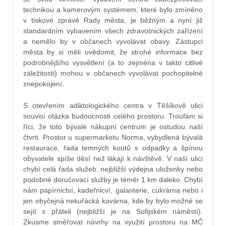
technikou a kamerovým systémem, které bylo zmíněno
v tiskové zprávě Rady města, je běžným a nyní již
standardním vybavením všech zdravotnických zařízení
a nemělo by v občanech vyvolávat obavy. Zástupci
města by si měli uvědomit, že strohé informace bez
podrobnějšího vysvětlení (a to zejména v takto citlivé
záležitosti) mohou v občanech vyvolávat pochopitelné
znepokojení.
S otevřením adiktologického centra v Těšíkově ulici
souvisí otázka budoucnosti celého prostoru. Troufám si
říci, že toto bývalé nákupní centrum je ostudou naší
čtvrti. Prostor u supermarketu Norma, vybydlená bývalá
restaurace, řada temných koutů s odpadky a špínou
obyvatele spíše děsí než lákají k návštěvě. V naší ulici
chybí celá řada služeb, nejbližší výdejna uloženky nebo
podobné doručovací služby je téměr 1 km daleko. Chybí
nám papírnictví, kadeřnicví, galanterie, cukrárna nebo i
jen obyčejná nekuřácká kavárna, kde by bylo možné se
sejít s přáteli (nejbližší je na Sofijském náměstí).
Zkusme směřovat návrhy na využití prostoru na MČ