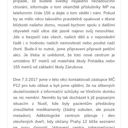
případě, že budete svědky nějakého nežádoucího
chování, informujte o tom okamžitě příslušníky MP na
telefonním čísle 156 a dejte o tom vědět i nám. Pokud
by se mělo něco takového pravidelně opakovat v těsné
blízkosti našeho domu, museli bychom spolu s dalšími
obyvateli naší ulice dát jasně najevo svůj nesouhlas.
Jde o bezpečí nás všech, našich dětí a v neposlední
řadě i o hodnotu našich nemovitostí nebo pověst naší
čtvrti. Bude-li to nutné, jsme připraveni připravit petiční
akci. Je třeba si uvědomit, že toto nové centrum je
umístěno 87 metrů od mateřské školy Pohádka nebo
165 metrů od základní školy Zárubova.
Dne 7.3.2017
jsme v této věci kontaktovali zástupce MČ
P12 pro tuto oblast a byli jsme ujištěni, že na slíbených
skutečnostech z informační schůzky ve Viničním domku
se nic nemění. Nemělo by tak docházet k již popsaným
situacím z Nuslí, kde byly pacientům předávány
zneužitelné medikamenty (žádný subutex, ale pouze
metadon). Adiktologické centrum plánuje i den
otevřených dveří, kdy občany Prahy 12 blíže seznámí
se svou činností. Vybavení centra zabezpečovací