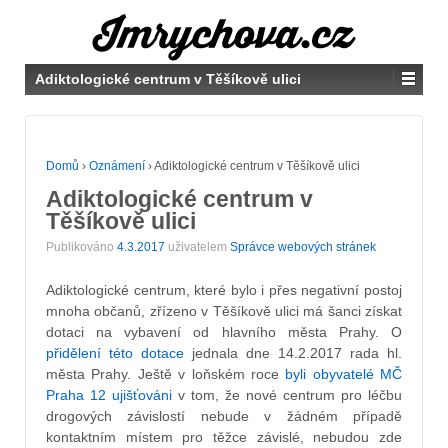
Adiktologické centrum v Těšíkově ulici
Domů
›
Oznámení
›
Adiktologické centrum v Těšíkově ulici
Adiktologické centrum v
Těšíkově ulici
Publikováno
4.3.2017
uživatelem
Správce webových stránek
Adiktologické centrum, které bylo i přes negativní postoj
mnoha občanů, zřízeno v Těšíkově ulici má šanci získat
dotaci na vybavení od hlavního města Prahy. O
přidělení této dotace
jednala dne 14.2.2017 rada hl.
města Prahy. Ještě v loňském roce
byli obyvatelé MČ
Praha 12 ujišťováni
v tom, že nové centrum pro léčbu
drogových závislostí nebude v žádném případě
kontaktním místem pro těžce závislé, nebudou zde