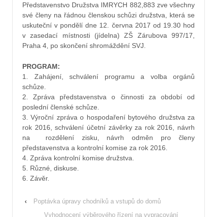
Představenstvo Družstva IMRYCH 882,883 zve všechny
své členy na řádnou členskou schůzi družstva, která se
uskuteční v pondělí dne 12. června 2017 od 19.30 hod
v zasedací místnosti (jídelna) ZŠ Zárubova 997/17,
Praha 4, po skončení shromáždění SVJ.
PROGRAM:
1. Zahájení, schválení programu a volba orgánů
schůze.
2. Zpráva představenstva o činnosti za období od
poslední členské schůze.
3. Výroční zpráva o hospodaření bytového družstva za
rok 2016, schválení účetní závěrky za rok 2016, návrh
na rozdělení zisku, návrh odměn pro členy
představenstva a kontrolní komise za rok 2016.
4. Zpráva kontrolní komise družstva.
5. Různé, diskuse.
6. Závěr.
‹
Poptávka úpravy chodníků a vstupů do domů
Vyhodnocení výběrového řízení na vypracování