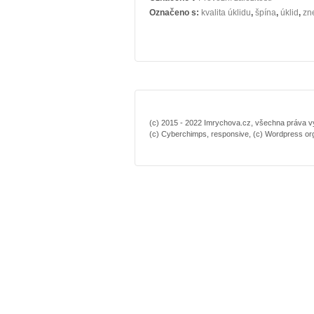
Označeno s:
kvalita úklidu
,
špína
,
úklid
,
zn
(c) 2015 - 2022 Imrychova.cz, všechna práva vyh
(c) Cyberchimps, responsive, (c) Wordpress or