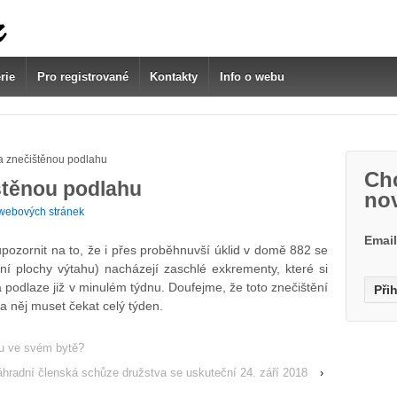
rie
Pro registrované
Kontakty
Info o webu
a znečištěnou podlahu
Chc
štěnou podlahu
no
webových stránek
Emai
pozornit na to, že i přes proběhnuvší úklid v domě 882 se
ní plochy výtahu) nacházejí zaschlé exkrementy, které si
a podlaze již v minulém týdnu. Doufejme, že toto znečištění
 něj muset čekat celý týden.
hu ve svém bytě?
hradní členská schůze družstva se uskuteční 24. září 2018
›