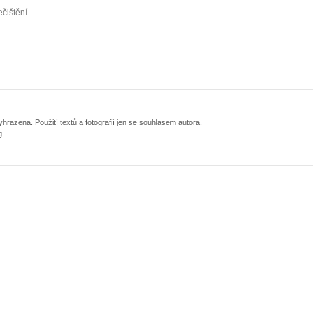
ečištění
razena. Použití textů a fotografií jen se souhlasem autora.
g.