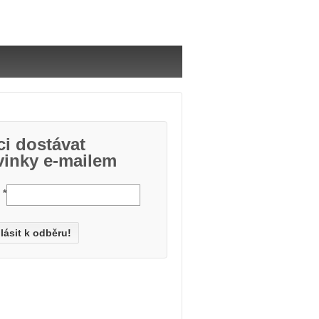
i dostávat
vinky e-mailem
l
*