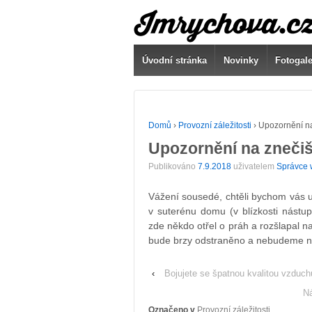
Úvodní stránka
Novinky
Fotogale
Domů
›
Provozní záležitosti
›
Upozornění n
Upozornění na zneči
Publikováno
7.9.2018
uživatelem
Správce 
Vážení sousedé, chtěli bychom vás u
v suterénu domu (v blízkosti nástup
zde někdo otřel o práh a rozšlapal n
bude brzy odstraněno a nebudeme na
‹
Bojujete se špatnou kvalitou vzduc
Ná
Označeno v
Provozní záležitosti