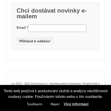
Chci dostávat novinky e-
mailem
Email
*
(c) 2015 - 2022 Imrychova.cz, všechna práva vyhrazena. Použití textů a
fotografií jen se souhlasem autora.
Tento web používá k poskytování služeb a analýze návštěvnosti
(c) Cyberchimps, responsive, (c) Wordpress org.
soubory cookie. Používáním tohoto webu s tím souhlasíte.
Více informací
Souhlasím
Reject