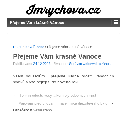
Přejeme Vám krásné Vánoce
Domů
›
Nezařazeno
›
Přejeme Vám krásné Vánoce
Přejeme Vám krásné Vánoce
Publikováno
24.12.2018
uživatelem
Správce webových stránek
Všem sousedům přejeme klidné prožití vánočních
svátků a vše nejlepší do nového roku.
‹
Termín odečtů vody a kontroly odběrných míst
Varování před chováním nájemníka družstevního bytu
›
Označeno v
Nezařazeno