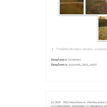
‹
Proběhla likvidace obsahu „kompost
Označeno v
Oznámení
Označeno s:
pozemek
,
úklid
,
zeleň
(c) 2015 - 2022 Imrychova.cz, všechna práva vyh
(c) Cyberchimps, responsive, (c) Wordpress or