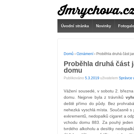
Úvodní stránka
Novinky
Fotogale
Domů
›
Oznámení
›
Proběhla druhá část ja
Proběhla druhá část 
domu
Publikováno
5.3.2019
uživatelem
Správce 
Vážení sousedé, v sobotu 2. března 
domu. Nejprve byla z trávníků
vyh
deště přímo do půdy. Bez prohrabá
nehezká vyschlá místa. Současně s 
exkrementů, nedopalků cigaret a od
vchodu domu 883. Za pouhý jeden d
tvrdého alkoholu a desítky nedopalk