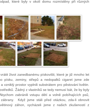
odpad, které byly v okolí domu rozmístěny při různých
vrátit život zanedbanému pískovišti, které je již mnoho let
 písku, zeminy, střepů a nedopalků cigaret jsme zde
i a vzniklý prostor vyplnili substrátem pro pěstování květin.
rostředků. Žádný z vlastníků se tedy nemusí bát, že by byly
bychom zabránili vstupu dětí a volně pobíhajících psů,
 zábrany. Když jsme stáli před otázkou, zda-li obnovit
květinový záhon, vycházeli jsme z našich zkušeností z