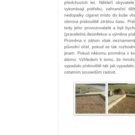
předchozích let. Někteří obyvatel
vykonávají potřebu, zahraniční dě
nedopalky cigaret místo do koše vha
obnova pískoviště ztrátou času. Pí
tedy jeho provozovatelé a byli byc
(pravidelná desinfekce a výměna písk
Proměna v záhon však neznamená, 
původní účel, pokud se tak rozhodne
jinam. Pokud někomu proměna v květ
dávno. Vzhledem k tomu, že mnoho so
vypadalo pískoviště tak jak vypadal
ostatním sousedům radost.