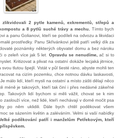
zlikvidovali 2 pytle kamenů, exkrementů, střepů a
kompostu a 8 pytlů suché trávy a mechu.
Tímto bych
i a panu Golianovi, kteří se podíleli na odvozu a likvidaci
alé prostředky. Panu Skřivánkovi ještě patří velký dík za
edovaté poznámky některých obyvatel domu a bez nároku
i o zeleň více jak 5 let.
Opravdu se nenudíme,
ač si to
yslet. Kritizovat a plivat na ostatní dokáže lecjaká jitrnice,
svou tlutou špejlí. Vstát v půl šesté ráno, abyste mohli ten
pracovat na cizím pozemku, chce notnou dávku laskavosti,
 málo lidí, kteří myslí na ostatní a místo zášti dělají něco
ě méně je takových, kteří tak činí i přes nedávné zákeřné
p. Takových lidí bychom si měli vážit, chovat se k nim
 zaslouží více, než lidé, kteří nechávají v domě močit psa
 by po něm uklidili. Dále bych chtěl poděkovat všem
omoc se sázením květin a zaléváním. Velmi si vaší nabídky
Velké poděkování patří i manželům Petřekovým, kteří
 příspěvkem.