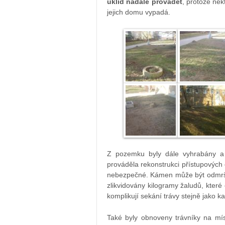
úklid nadále provádět
, protože něk
jejich domu vypadá.
Z pozemku byly dále vyhrabány a 
prováděla rekonstrukci přístupovýc
nebezpečné. Kámen může být odmrště
zlikvidovány kilogramy žaludů, kte
komplikují sekání trávy stejně jako k
Také byly obnoveny trávníky na mís