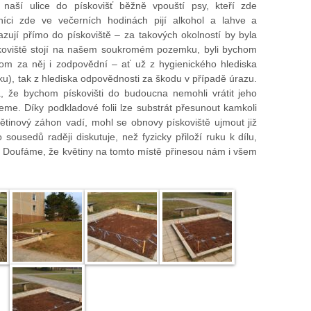
é naší ulice do pískovišť běžně vpouští psy, kteří zde
lníci zde ve večerních hodinách pijí alkohol a lahve a
zují přímo do pískoviště – za takových okolností by byla
skoviště stojí na našem soukromém pozemku, byli bychom
hom za něj i zodpovědní – ať už z hygienického hlediska
u), tak z hlediska odpovědnosti za škodu v případě úrazu.
že bychom pískovišti do budoucna nemohli vrátit jeho
me. Díky podkladové folii lze substrát přesunout kamkoli
inový záhon vadí, mohl se obnovy pískoviště ujmout již
usedů raději diskutuje, než fyzicky přiloží ruku k dílu,
o. Doufáme, že květiny na tomto místě přinesou nám i všem