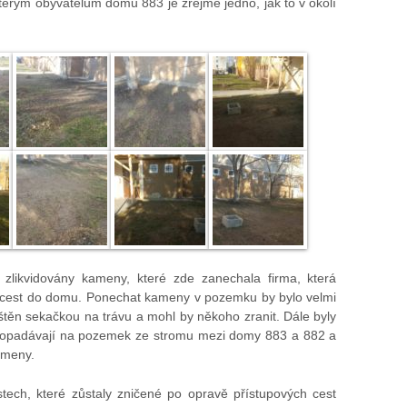
terým obyvatelům domu 883 je zřejmě jedno, jak to v okolí
zlikvidovány kameny, které zde zanechala firma, která
h cest do domu. Ponechat kameny v pozemku by bylo velmi
n sekačkou na trávu a mohl by někoho zranit. Dále byly
ré opadávají na pozemek ze stromu mezi domy 883 a 882 a
ameny.
tech, které zůstaly zničené po opravě přístupových cest