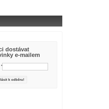
i dostávat
vinky e-mailem
l
*