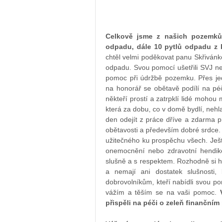
Celkově jsme z našich pozemků 
odpadu, dále 10 pytlů odpadu z 
chtěl velmi poděkovat panu Skřivánkov
odpadu. Svou pomocí ušetřili SVJ nem
pomoc při údržbě pozemku. Přes j
na honorář se obětavě podílí na péč
někteří prostí a zatrpklí lidé mohou m
která za dobu, co v domě bydlí, nehla 
den odejít z práce dříve a zdarma 
obětavosti a především dobré srdce. Je
užitečného ku prospěchu všech. Ješt
onemocnění nebo zdravotní hendike
slušně a s respektem. Rozhodně si ho
a nemají ani dostatek slušnosti,
dobrovolníkům, kteří nabídli svou p
vážím a těším se na vaši pomoc.
přispěli na péči o zeleň finančním