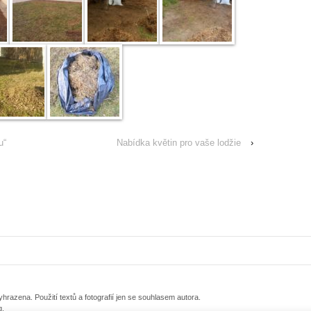
u“
Nabídka květin pro vaše lodžie
›
razena. Použití textů a fotografií jen se souhlasem autora.
g.