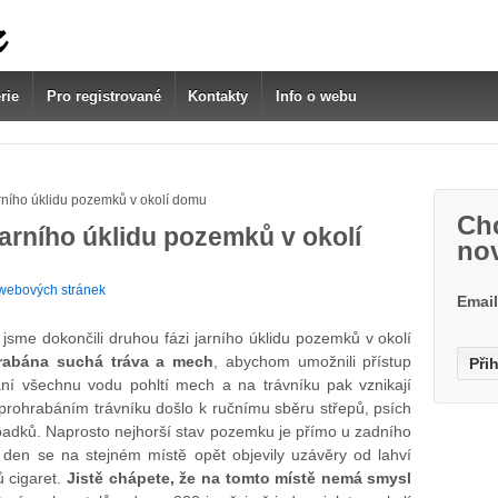
rie
Pro registrované
Kontakty
Info o webu
rního úklidu pozemků v okolí domu
Chc
jarního úklidu pozemků v okolí
no
webových stránek
Emai
jsme dokončili druhou fázi jarního úklidu pozemků v okolí
rabána suchá tráva a mech
, abychom umožnili přístup
ní všechnu vodu pohltí mech a na trávníku pak vznikají
prohrabáním trávníku došlo k ručnímu sběru střepů, psích
padků. Naprosto nejhorší stav pozemku je přímo u zadního
en se na stejném místě opět objevily uzávěry od lahví
ů cigaret.
Jistě chápete, že na tomto místě nemá smysl