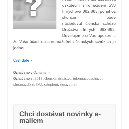
uskuteční shromáždění SVJ
Imrychova 882,883, po jehož
skončení bude
následovat členská schůze
Družstva Imrych 882,883.
Dovolujeme si Vás upozornit,
že Vaše účast na shromáždění i členských schůzích je
…
jednou
Číst dále ›
Označeno v
Oznámení
Označeno s:
2017
,
členská
,
družstvo
,
informace
,
schůze
,
shromáždění
,
SVJ
,
zateplení
,
zima
,
zimní
Chci dostávat novinky e-
mailem