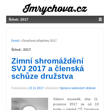
Štítek:
2017
Domů
›
Označené příspěvky 2017
Štítek:
2017
Zimní shromáždění
SVJ 2017 a členská
schůze družstva
Publikováno
22.11.2017
uživatelem
Správce webových stránek
Vážení sousedé, dne 11.
prosince 2017 se od 19
hodin v jídelně ZŠ Zárubova