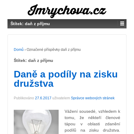
Štítek:
daň z příjmu
Domů
›
Označené příspěvky daň z příjmu
Štítek:
daň z příjmu
Daně a podíly na zisku
družstva
Publikováno
27.6.2017
uživatelem
Správce webových stránek
Vážení sousedé, vzhledem k
tomu, že někteří členové
tápou v oblasti zdanění
podílů na zisku družstva.