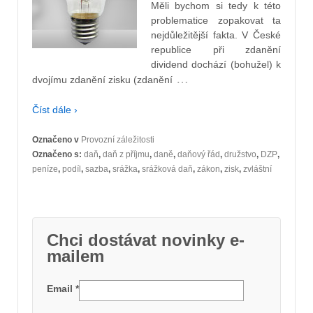
Měli bychom si tedy k této
problematice zopakovat ta
nejdůležitější fakta. V České
republice při zdanění
dividend dochází (bohužel) k
…
dvojímu zdanění zisku (zdanění
Číst dále ›
Označeno v
Provozní záležitosti
Označeno s:
daň
,
daň z příjmu
,
daně
,
daňový řád
,
družstvo
,
DZP
,
peníze
,
podíl
,
sazba
,
srážka
,
srážková daň
,
zákon
,
zisk
,
zvláštní
Chci dostávat novinky e-
mailem
Email
*