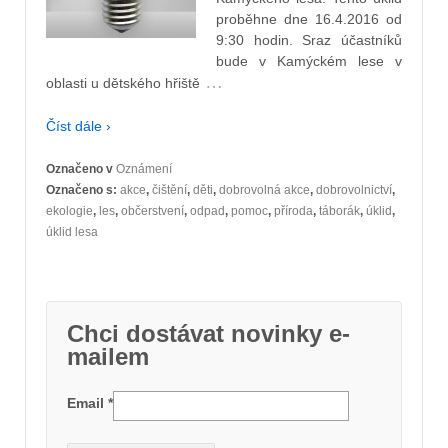
proběhne dne 16.4.2016 od
9:30 hodin. Sraz účastníků
bude v Kamýckém lese v
…
oblasti u dětského hřiště
Číst dále ›
Označeno v
Oznámení
Označeno s:
akce
,
čištění
,
děti
,
dobrovolná akce
,
dobrovolnictví
,
ekologie
,
les
,
občerstvení
,
odpad
,
pomoc
,
příroda
,
táborák
,
úklid
,
úklid lesa
Chci dostávat novinky e-
mailem
Email
*