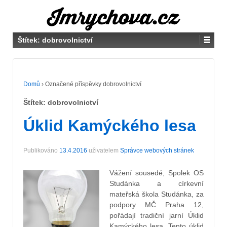
Štítek:
dobrovolnictví
Domů
›
Označené příspěvky dobrovolnictví
Štítek:
dobrovolnictví
Úklid Kamýckého lesa
Publikováno
13.4.2016
uživatelem
Správce webových stránek
Vážení sousedé, Spolek OS
Studánka a církevní
mateřská škola Studánka, za
podpory MČ Praha 12,
pořádají tradiční jarní Úklid
Kamýckého lesa. Tento úklid