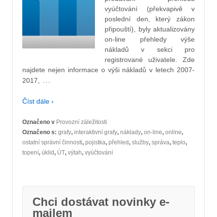
vyúčtování (překvapivě v
poslední den, který zákon
připouští), byly aktualizovány
on-line přehledy výše
nákladů v sekci pro
registrované uživatele. Zde
najdete nejen informace o výši nákladů v letech 2007-
…
2017,
Číst dále ›
Označeno v
Provozní záležitosti
Označeno s:
grafy
,
interaktivní grafy
,
náklady
,
on-line
,
online
,
ostatní správní činnosti
,
pojistka
,
přehled
,
služby
,
správa
,
teplo
,
topení
,
úklid
,
ÚT
,
výtah
,
vyúčtování
Chci dostávat novinky e-
mailem