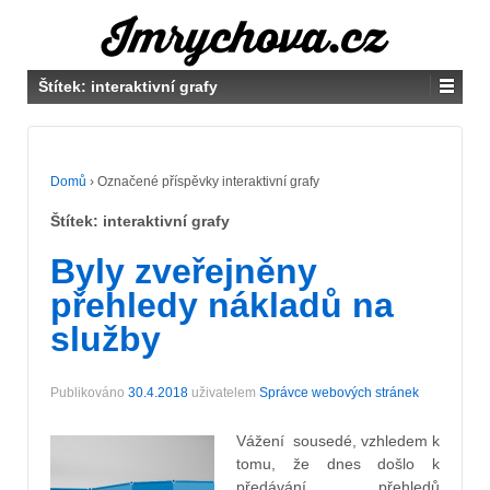
Štítek:
interaktivní grafy
Domů
›
Označené příspěvky interaktivní grafy
Štítek:
interaktivní grafy
Byly zveřejněny
přehledy nákladů na
služby
Publikováno
30.4.2018
uživatelem
Správce webových stránek
Vážení sousedé, vzhledem k
tomu, že dnes došlo k
předávání přehledů