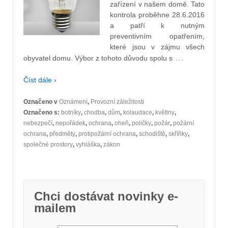
zařízení v našem domě. Tato
kontrola proběhne 28.6.2016
a patří k nutným
preventivním opatřením,
které jsou v zájmu všech
…
obyvatel domu. Výbor z tohoto důvodu spolu s
Číst dále ›
Označeno v
Oznámení
,
Provozní záležitosti
Označeno s:
botníky
,
chodba
,
dům
,
kolaudace
,
květiny
,
nebezpečí
,
nepořádek
,
ochrana
,
oheň
,
poličky
,
požár
,
požární
ochrana
,
předměty
,
protipožární ochrana
,
schodiště
,
skříňky
,
společné prostory
,
vyhláška
,
zákon
Chci dostávat novinky e-
mailem