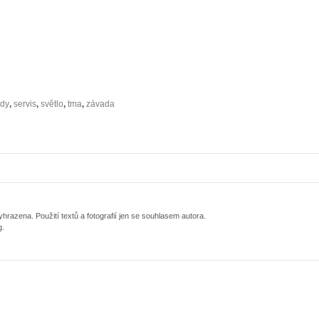
dy
,
servis
,
světlo
,
tma
,
závada
razena. Použití textů a fotografií jen se souhlasem autora.
g.