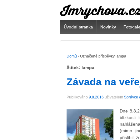
Úvodní stránka
Novinky
Fotogale
Domů
›
Označené příspěvky lampa
Štítek:
lampa
Závada na veře
Publikováno
9.8.2016
uživatelem
Správce 
Dne 8.8.
blízkost
nahlášena
(mimo jin
přislíbil,