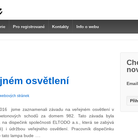
rie
Pro registrované
Kontakty
Info o webu
Chc
no
jném osvětlení
Emai
webových stránek
2016 jsme zaznamenali závadu na veřejném osvětlení v
i betonových schodů za domem 982. Tato závada byla
 na dispečink společnosti ELTODO a.s., která se zabývá
é) i údržbou veřejného osvětlení. Pracovník dispečinku
…
 že tato lampa bude