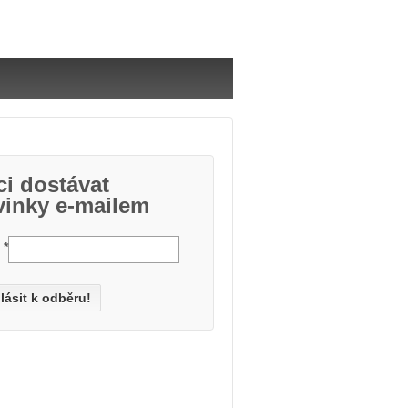
i dostávat
vinky e-mailem
l
*