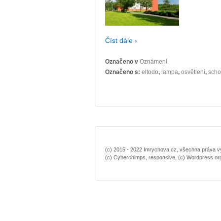
Číst dále ›
Označeno v
Oznámení
Označeno s:
eltodo
,
lampa
,
osvětlení
,
scho
(c) 2015 - 2022 Imrychova.cz, všechna práva vyh
(c) Cyberchimps, responsive, (c) Wordpress or