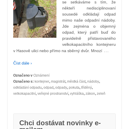
se setkáváme s tím, že
někteří nedisciplinovaní
sousedé odkládají odpad
mimo naše odpadní nádoby.
Jde zejména o objemný
odpad, který patří buď do
pravidelně přistavovaného
velkokapacitního kontejneru
…
v Hasově ulici nebo přímo na sběrný dvůr. Mnozí
Číst dále ›
Označeno v
Oznámení
Označeno s:
kontejner
,
magistrát
,
městká část
,
nádoby
,
odkládání odpadu
,
odpad
,
odpady
,
pokuta
,
tříděný
,
velkokapacitní
,
veřejné prostranství
,
vyhláška
,
zákon
,
zeleň
Chci dostávat novinky e-