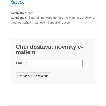
Číst dále ›
Označeno v
Tipy
Označeno s:
čidla
,
HF
,
nehospodárnost
,
neschopnost
,
osvětlení
,
plodnost
,
plýtvání
,
samovolné spouštění
,
výbor
Chci dostávat novinky e-
mailem
Email
*