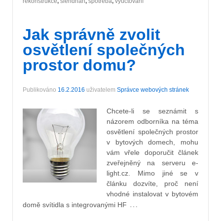
rekonstrukce
,
šlendrián
,
spotřeba
,
vyúčtování
Jak správně zvolit
osvětlení společných
prostor domu?
Publikováno
16.2.2016
uživatelem
Správce webových stránek
Chcete-li se seznámit s
názorem odborníka na téma
osvětlení společných prostor
v bytových domech, mohu
vám vřele doporučit článek
zveřejněný na serveru e-
light.cz. Mimo jiné se v
článku dozvíte, proč není
vhodné instalovat v bytovém
…
domě svítidla s integrovanými HF