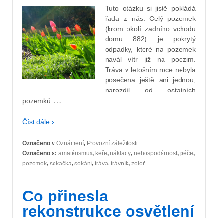
Tuto otázku si jistě pokládá
řada z nás. Celý pozemek
(krom okolí zadního vchodu
domu 882) je pokrytý
odpadky, které na pozemek
navál vítr již na podzim.
Tráva v letošním roce nebyla
posečena ještě ani jednou,
narozdíl od ostatních
…
pozemků
Číst dále ›
Označeno v
Oznámení
,
Provozní záležitosti
Označeno s:
amatérismus
,
keře
,
náklady
,
nehospodárnost
,
péče
,
pozemek
,
sekačka
,
sekání
,
tráva
,
trávník
,
zeleň
Co přinesla
rekonstrukce osvětlení