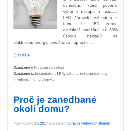
usnesení, které pověřilo
výbor k nákupu a instalaci
LED žárovek. Vzhledem k
tomu, že LED zdroje
osvětlení umožňují až 80%
úsporu nákladů na
…
elektrickou energii, považuji za naprosto
Číst dále ›
Označeno v
Provozní záležitosti
Označeno s:
hospodaření
,
LED
,
náklady
,
nehospodárnost
,
osvětlení
,
úspory
,
žárovky
Proč je zanedbané
okolí domu?
Publikováno
3.5.2017
uživatelem
Správce webových stránek