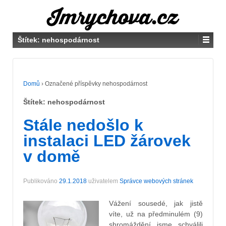
Štítek:
nehospodárnost
Domů
›
Označené příspěvky nehospodárnost
Štítek:
nehospodárnost
Stále nedošlo k
instalaci LED žárovek
v domě
Publikováno
29.1.2018
uživatelem
Správce webových stránek
Vážení sousedé, jak jistě
víte, už na předminulém (9)
shromáždění jsme schválili