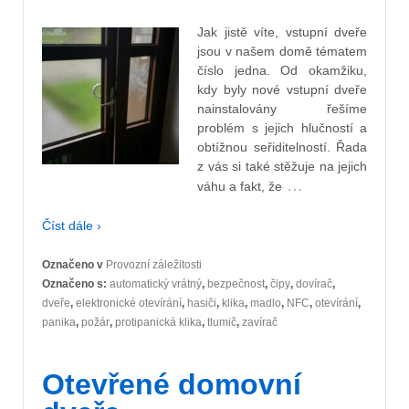
Jak jistě víte, vstupní dveře
jsou v našem domě tématem
číslo jedna. Od okamžiku,
kdy byly nové vstupní dveře
nainstalovány řešíme
problém s jejich hlučností a
obtížnou seřiditelností. Řada
z vás si také stěžuje na jejich
…
váhu a fakt, že
Číst dále ›
Označeno v
Provozní záležitosti
Označeno s:
automatický vrátný
,
bezpečnost
,
čipy
,
dovírač
,
dveře
,
elektronické otevírání
,
hasiči
,
klika
,
madlo
,
NFC
,
otevírání
,
panika
,
požár
,
protipanická klika
,
tlumič
,
zavírač
Otevřené domovní