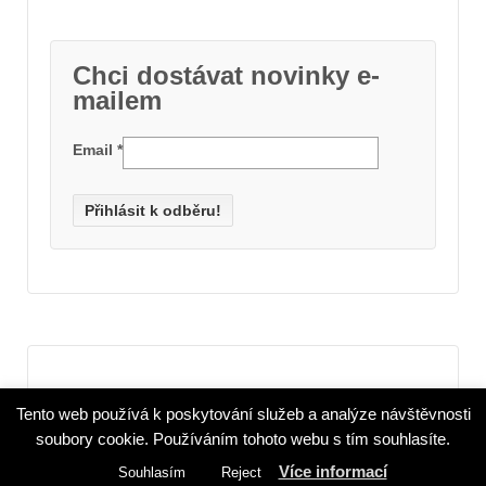
Chci dostávat novinky e-
mailem
Email
*
(c) 2015 - 2022 Imrychova.cz, všechna práva vyhrazena. Použití textů a
Tento web používá k poskytování služeb a analýze návštěvnosti
fotografií jen se souhlasem autora.
(c) Cyberchimps, responsive, (c) Wordpress org.
soubory cookie. Používáním tohoto webu s tím souhlasíte.
Více informací
Souhlasím
Reject