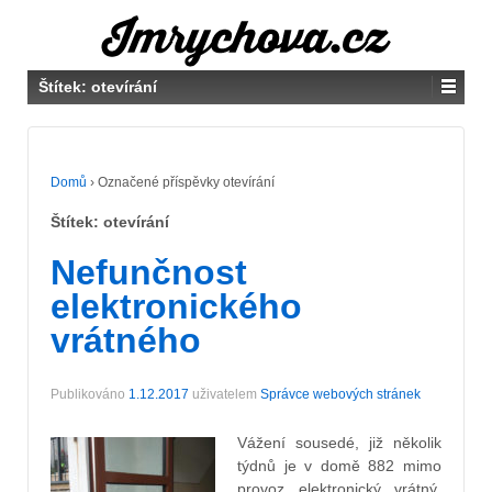
Štítek:
otevírání
Domů
›
Označené příspěvky otevírání
Štítek:
otevírání
Nefunčnost
elektronického
vrátného
Publikováno
1.12.2017
uživatelem
Správce webových stránek
Vážení sousedé, již několik
týdnů je v domě 882 mimo
provoz elektronický vrátný.