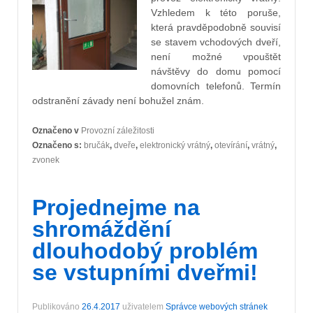
Vzhledem k této poruše,
která pravděpodobně souvisí
se stavem vchodových dveří,
není možné vpouštět
návštěvy do domu pomocí
domovních telefonů. Termín
odstranění závady není bohužel znám.
Označeno v
Provozní záležitosti
Označeno s:
bručák
,
dveře
,
elektronický vrátný
,
otevírání
,
vrátný
,
zvonek
Projednejme na
shromáždění
dlouhodobý problém
se vstupními dveřmi!
Publikováno
26.4.2017
uživatelem
Správce webových stránek