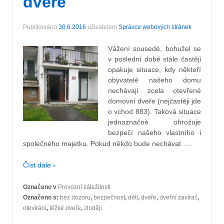
dveře
Publikováno
30.6.2016
uživatelem
Správce webových stránek
Vážení sousedé, bohužel se
v poslední době stále častěji
opakuje situace, kdy někteří
obyvatelé našeho domu
nechávají zcela otevřené
domovní dveře (nejčastěji jde
o vchod 883). Taková situace
jednoznačně ohrožuje
bezpečí našeho vlastního i
…
společného majetku. Pokud někdo bude nechávat
Číst dále ›
Označeno v
Provozní záležitosti
Označeno s:
bez dozoru
,
bezpečnost
,
děti
,
dveře
,
dveřní zavírač
,
otevírání
,
těžké dveře
,
zloději