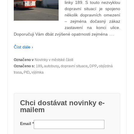
linky 189. S touto nezvyklou
dopravní situací je spojeno
několik dopravních omezení
– zejména dočasný zákaz
zastavení na konci ulice.
…
Doporučuji Vám dbát zvýšené opatrnosti zejména
Číst dále ›
Označeno v
Novinky v městské části
Označeno s:
189
,
autobusy
,
dopravní situace
,
DPP
,
objízdná
trasa
,
PID
,
výjimka
Chci dostávat novinky e-
mailem
Email
*