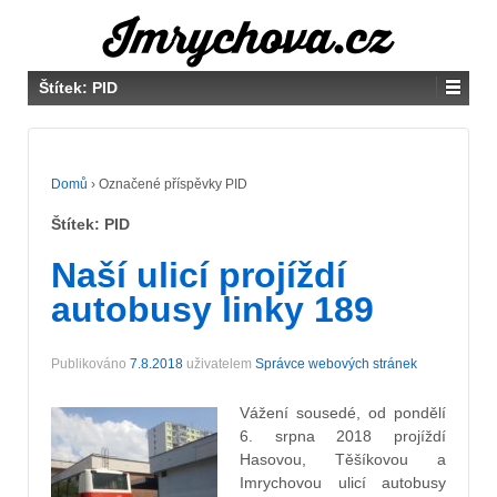
Štítek:
PID
Domů
›
Označené příspěvky PID
Štítek:
PID
Naší ulicí projíždí
autobusy linky 189
Publikováno
7.8.2018
uživatelem
Správce webových stránek
Vážení sousedé, od pondělí
6. srpna 2018 projíždí
Hasovou, Těšíkovou a
Imrychovou ulicí autobusy