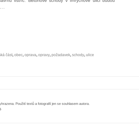
vrhu vstříc. Betonové schody v Imrychově ulici budou
…
ká část
,
obec
,
oprava
,
opravy
,
požadavek
,
schody
,
ulice
razena. Použití textů a fotografií jen se souhlasem autora.
g.