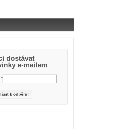
i dostávat
vinky e-mailem
l
*