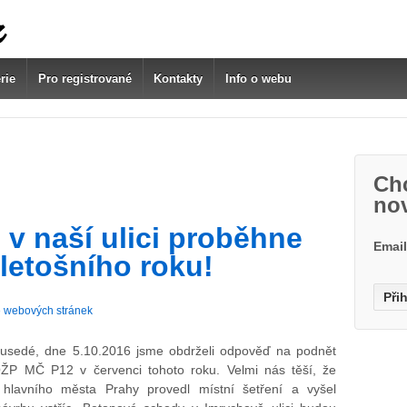
rie
Pro registrované
Kontakty
Info o webu
Chc
no
v naší ulici proběhne
Emai
letošního roku!
 webových stránek
usedé, dne 5.10.2016 jsme obdrželi odpověď na podnět
ŽP MČ P12 v červenci tohoto roku. Velmi nás těší, že
 hlavního města Prahy provedl místní šetření a vyšel