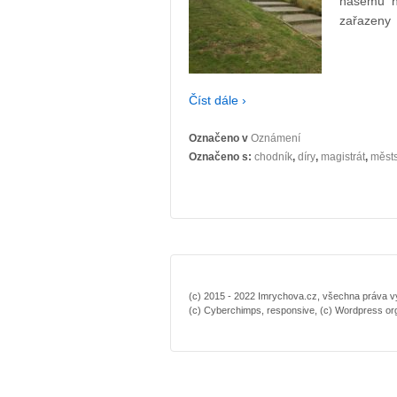
našemu ná
zařazeny
Číst dále ›
Označeno v
Oznámení
Označeno s:
chodník
,
díry
,
magistrát
,
městs
(c) 2015 - 2022 Imrychova.cz, všechna práva vyh
(c) Cyberchimps, responsive, (c) Wordpress or