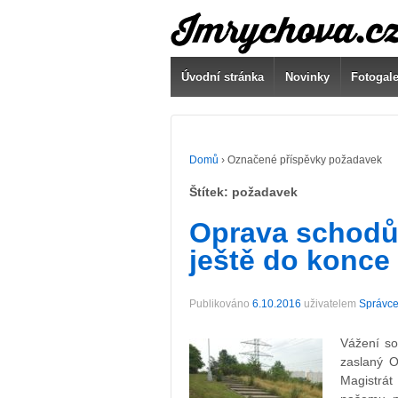
Úvodní stránka
Novinky
Fotogale
Domů
›
Označené příspěvky požadavek
Štítek:
požadavek
Oprava schodů 
ještě do konce 
Publikováno
6.10.2016
uživatelem
Správce
Vážení so
zaslaný O
Magistrát