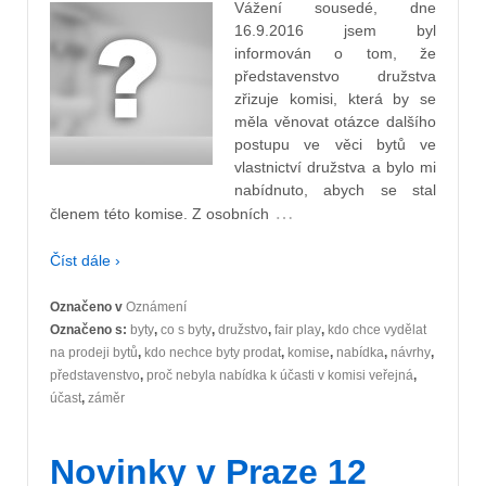
Vážení sousedé, dne
16.9.2016 jsem byl
informován o tom, že
představenstvo družstva
zřizuje komisi, která by se
měla věnovat otázce dalšího
postupu ve věci bytů ve
vlastnictví družstva a bylo mi
nabídnuto, abych se stal
…
členem této komise. Z osobních
Číst dále ›
Označeno v
Oznámení
Označeno s:
byty
,
co s byty
,
družstvo
,
fair play
,
kdo chce vydělat
na prodeji bytů
,
kdo nechce byty prodat
,
komise
,
nabídka
,
návrhy
,
představenstvo
,
proč nebyla nabídka k účasti v komisi veřejná
,
účast
,
záměr
Novinky v Praze 12