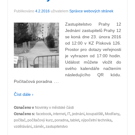
Publikováno
4.2.2016
uživatelem
Správce webových stránek
Zastupitelstvo Prahy 12
Jednání zastupitelů Prahy 12
se koná dne 23. února 2016
od 12:00 v KZ Písková 126.
Prostor pro dotazy veřejnosti
je vyhrazen od 17:00 hodin.
Událost můžete vložit do
svého kalendáře načtením
následujícího QR kódu.
…
Počítačová poradna
Číst dále ›
Označeno v
Novinky v městské části
Označeno s:
facebook
,
internet
,
IT
,
jednání
,
koupaliště
,
Modřany
,
počítač
,
počítačový kurz
,
poradna
,
tablet
,
výpočetní technika
,
vzdělávání
,
záměr
,
zastupitelstvo