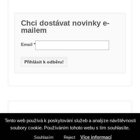
Chci dostávat novinky e-
mailem
Email
*
(c) 2015 - 2022 Imrychova.cz, všechna práva vyhrazena. Použití textů a
Tento web používá k poskytování služeb a analýze návštěvnosti
fotografií jen se souhlasem autora.
(c) Cyberchimps, responsive, (c) Wordpress org.
soubory cookie. Používáním tohoto webu s tím souhlasíte.
Více informací
Souhlasím
Reject