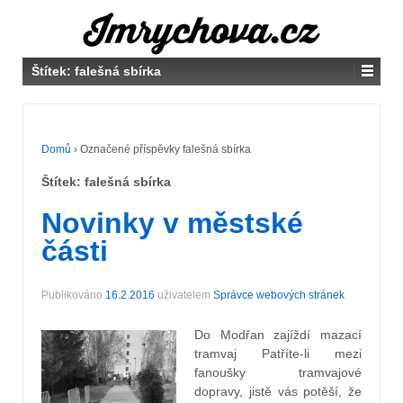
Štítek:
falešná sbírka
Domů
›
Označené příspěvky falešná sbírka
Štítek:
falešná sbírka
Novinky v městské
části
Publikováno
16.2.2016
uživatelem
Správce webových stránek
Do Modřan zajíždí mazací
tramvaj Patříte-li mezi
fanoušky tramvajové
dopravy, jistě vás potěší, že