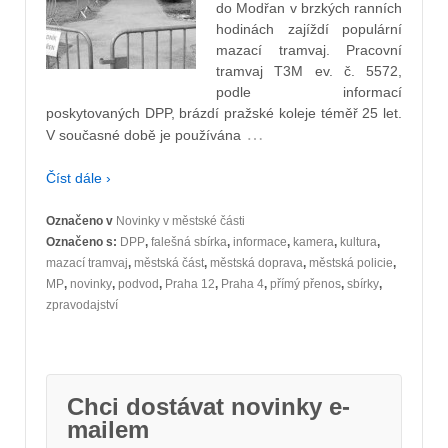
do Modřan v brzkých ranních
hodinách zajíždí populární
mazací tramvaj. Pracovní
tramvaj T3M ev. č. 5572,
podle informací
poskytovaných DPP, brázdí pražské koleje téměř 25 let.
…
V současné době je používána
Číst dále ›
Označeno v
Novinky v městské části
Označeno s:
DPP
,
falešná sbírka
,
informace
,
kamera
,
kultura
,
mazací tramvaj
,
městská část
,
městská doprava
,
městská policie
,
MP
,
novinky
,
podvod
,
Praha 12
,
Praha 4
,
přímý přenos
,
sbírky
,
zpravodajství
Chci dostávat novinky e-
mailem