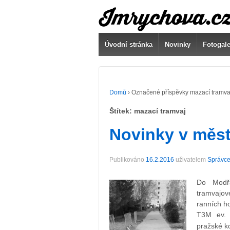
Úvodní stránka
Novinky
Fotogale
Domů
›
Označené příspěvky mazací tramva
Štítek:
mazací tramvaj
Novinky v měst
Publikováno
16.2.2016
uživatelem
Správce
Do Modřa
tramvajo
ranních ho
T3M ev. 
pražské k