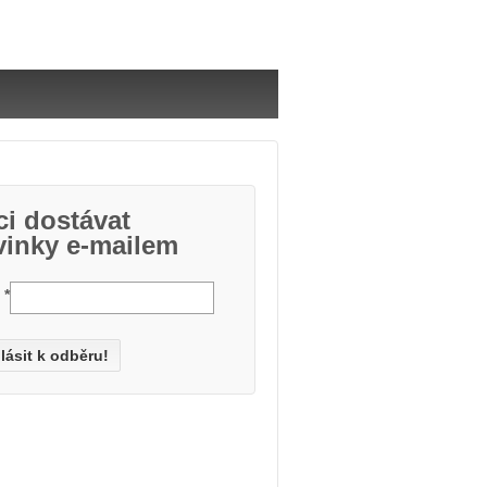
i dostávat
vinky e-mailem
l
*