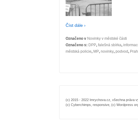
Číst dále ›
Označeno v
Novinky v městské části
Označeno s:
DPP
,
falešná sbírka
,
informac
městská policie
,
MP
,
novinky
,
podvod
,
Prah
(c) 2015 - 2022 Imrychova.cz, všechna práva vyh
(c) Cyberchimps, responsive, (c) Wordpress or