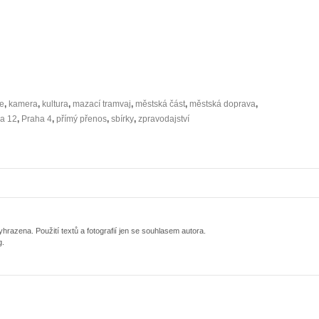
e
,
kamera
,
kultura
,
mazací tramvaj
,
městská část
,
městská doprava
,
a 12
,
Praha 4
,
přímý přenos
,
sbírky
,
zpravodajství
razena. Použití textů a fotografií jen se souhlasem autora.
g.