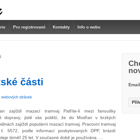
rie
Pro registrované
Kontakty
Info o webu
j
Chc
no
ské části
Emai
 webových stránek
n zajíždí mazací tramvaj Patříte-li mezi fanoušky
vé dopravy, jistě vás potěší, že do Modřan v brzkých
dinách zajíždí populární mazací tramvaj. Pracovní tramvaj
č. 5572, podle informací poskytovaných DPP, brázdí
…
oleje téměř 25 let. V současné době je používána