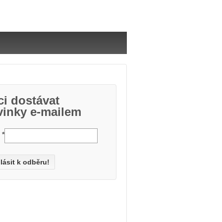
i dostávat
vinky e-mailem
l
*