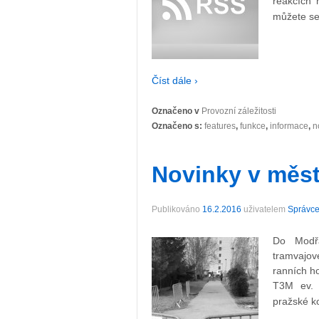
reakcích 
můžete se
Číst dále ›
Označeno v
Provozní záležitosti
Označeno s:
features
,
funkce
,
informace
,
n
Novinky v měst
Publikováno
16.2.2016
uživatelem
Správce
Do Modřa
tramvajo
ranních ho
T3M ev. 
pražské k