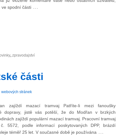
na již vložené komentáře vaše nebo ostatních uživatelů,
…
 ve spodní části
ovinky
,
zpravodajství
ské části
 webových stránek
n zajíždí mazací tramvaj Patříte-li mezi fanoušky
vé dopravy, jistě vás potěší, že do Modřan v brzkých
dinách zajíždí populární mazací tramvaj. Pracovní tramvaj
č. 5572, podle informací poskytovaných DPP, brázdí
…
oleje téměř 25 let. V současné době je používána