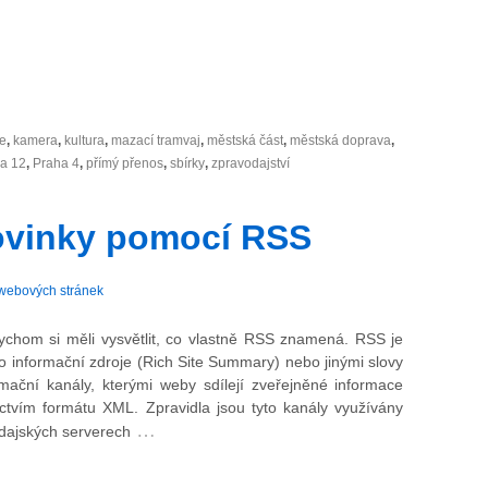
e
,
kamera
,
kultura
,
mazací tramvaj
,
městská část
,
městská doprava
,
a 12
,
Praha 4
,
přímý přenos
,
sbírky
,
zpravodajství
novinky pomocí RSS
webových stránek
ychom si měli vysvětlit, co vlastně RSS znamená. RSS je
o informační zdroje (Rich Site Summary) nebo jinými slovy
rmační kanály, kterými weby sdílejí zveřejněné informace
ictvím formátu XML. Zpravidla jsou tyto kanály využívány
…
dajských serverech