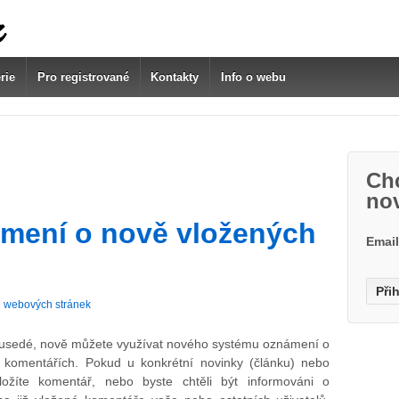
rie
Pro registrované
Kontakty
Info o webu
Chc
no
ámení o nově vložených
Emai
 webových stránek
usedé, nově můžete využívat nového systému oznámení o
 komentářích. Pokud u konkrétní novinky (článku) nebo
ložíte komentář, nebo byste chtěli být informováni o