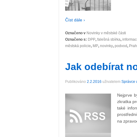
Číst dále ›
Označeno v
Novinky v městské části
Označeno s:
DPP
,
falešná sbírka
,
informac
městská policie
,
MP
,
novinky
,
podvod
,
Prah
Jak odebírat 
Publikováno
2.2.2016
uživatelem
Správce 
Nejprve b
zkratka pr
také info
prostředn
na zpravo