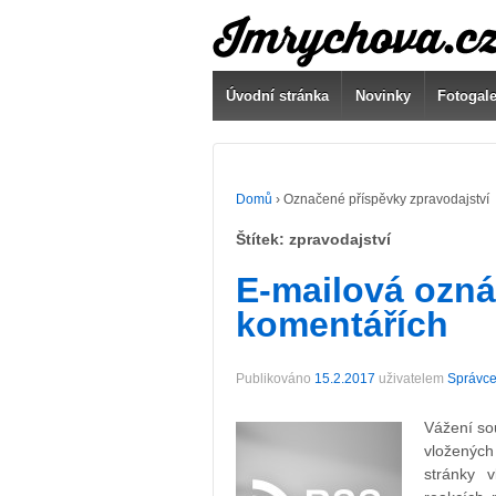
Úvodní stránka
Novinky
Fotogale
Domů
›
Označené příspěvky zpravodajství
Štítek:
zpravodajství
E-mailová ozn
komentářích
Publikováno
15.2.2017
uživatelem
Správce
Vážení so
vložených
stránky v